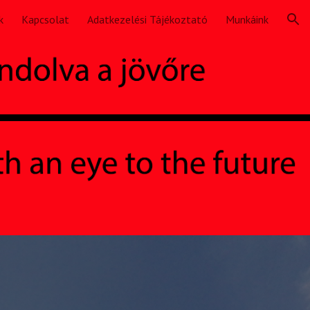
k
Kapcsolat
Adatkezelési Tájékoztató
Munkáink
ion