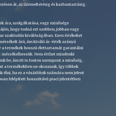
lezésen át, az üzemeltetésig és karbantartásig.
kek ára, szolgáltatása, vagy minősége 
rájön, hogy tudná ezt szebben, jobban vagy 
ar szaktudás kiválóságában. Ezen értékeket 
érsékelt árú, ám kiváló ár-érték arányú 
 a termékek hosszú élettartamát garantálni 
át mérsékelhessük. Nem érthet mindenki 
k be, ám itt is fontos szempont a minőség, 
st a termékekben ne okozzunk, így többek 
élni, ha ez a vásárlóink számára nem jelent 
n felépített hosszútávú piaci jelentétben 