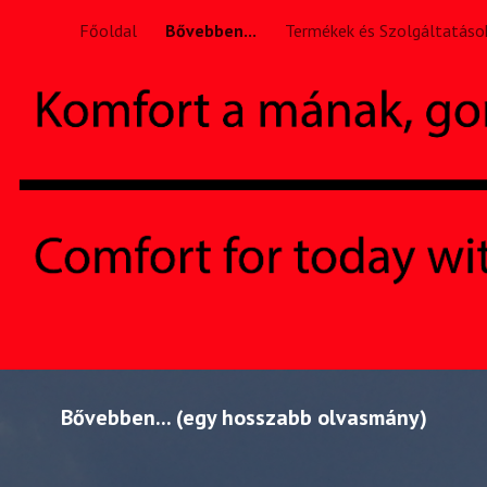
Főoldal
Bővebben...
Termékek és Szolgáltatáso
ip to main content
Skip to navigat
Bővebben... (egy hosszabb olvasmány)