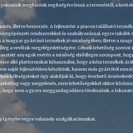
igyekszünk megbízónk segítségére lenni a tervezéstől, a kivite
ztés, illetve beszerzés. A fejlesztést a piacon található termé
épületgépészeti rendszerekkel és szabályozással, egyre inkább 
s a magyar gyártású termékek jó minőségében, illetve a magy
őleg a vevőink megelégedettségére. Célunk lehetőség szerint m
álasztott anyagok esetén a minőség elsődleges szempont, hogy
ezésre álló platformokat kihasználni, hogy a kész termékek ár
m saját fejlesztésben készítünk, hanem más gyártótól szerzün
ékos költségeinket úgy alakítjuk ki, hogy érezhető árnövekedé
keting vagy megjelenés, ezen lehetőségekkel akkor kívánunk 
is, hogy nem a gyors meggazdagodásra törekszünk, a fokozatosa
y igénybe vegye valamely szolgáltatásunkat.