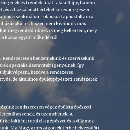
logenek és trendek miatt alakult így, hanem 
, és a hozzá adott értéket keresni, egészen 
Sajnos a szakmában többször tapasztaltam a 
ruházásokat is, hiszen nem kívánunk más 
kat megrendelőinknek is meg kell érteni, mely 
k a közös együttműködésről.
én. Rendszeresen beüzemelünk és szervizelünk 
ek speciális üzemvitelt igényelnek, így 
djuk végezni, kezdve a rendszeres 
tyús, de általános épületgépészeti rendszerek 
Cégünk rendszeresen végez épületgépészeti 
létesülhessenek, és üzemeljenek. A 
e foltként terül el a gépészet és a villamos 
zunk. Ma Magyarországon előtérbe helyeződött 