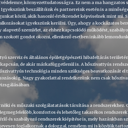
etvédelemre, környezettudatosságra. Ez nem a ma hangzatos sz
 Igyekszünk beszállítóink és partnereink esetén is a minőséget
unkat körül, akik hasonló értékrendet képviselnek mint mi. 
lalkozásokat igyekszünk kerülni. Úgy, ahogy a kockázatos be
y alapvető szemlélet, az ehhez kapcsolódó működést, szabályo
m szokott gondot okozni, ellenkező esetben inkább lemondun
tyú szerviz és általános épületgépészeti hibafeltárás terület
kapcsán, de akár márkafüggetlenül is. A hőszivattyús rendszer
őszivattyús technológia minden szükséges beavatkozását el tu
tkozásokig. Nagy gyakorlattal rendelkezünk nem csak hőszivat
vizsgálásában.
nöki és műszaki szolgálatatások társítása a rendszerekhez. 
 legmegfelelőbb, komfortos és lehetőleg takarékos rendszerek 
lő és szabályozó rendszerek kiépítése is, mely hazánkban szürk
evesen foglalkoznak a dologgal, remélem mi is közéjük tarto