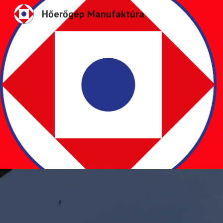
Hőerőgép Manufaktúra
Sk