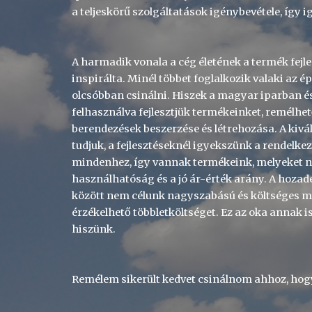
a teljeskörű szolgáltatások igénybevétele, így 
A harmadik vonala a cég életének a termék fejles
inspirálta. Minél többet foglalkozik valaki az 
olcsóbban csinálni. Hiszek a magyar iparban é
felhasználva fejlesztjük termékeinket, remélhet
berendezések beszerzése és létrehozása. A kiv
tudjuk, a fejlesztéseknél igyekszünk a rendelk
mindenhez, így vannak termékeink, melyeket ne
használhatóság és a jó ár-érték arány. A hozad
között nem célunk nagyszabású és költséges mar
érzékelhető többletköltséget. Ez az oka annak 
hiszünk.
Remélem sikerült kedvet csinálnom ahhoz, hog