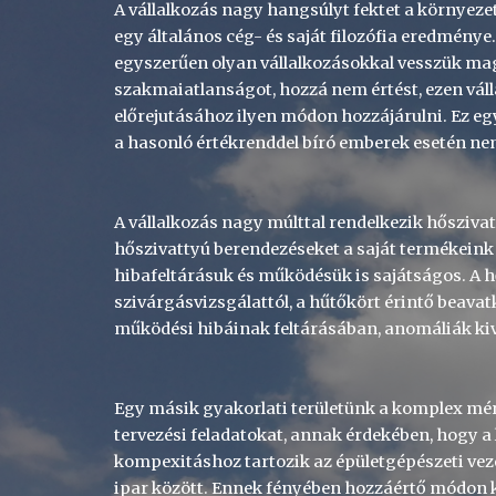
A vállalkozás nagy hangsúlyt fektet a környez
egy általános cég- és saját filozófia eredménye.
egyszerűen olyan vállalkozásokkal vesszük mag
szakmaiatlanságot, hozzá nem értést, ezen vál
előrejutásához ilyen módon hozzájárulni. Ez eg
a hasonló értékrenddel bíró emberek esetén ne
A vállalkozás nagy múlttal rendelkezik hőszivat
hőszivattyú berendezéseket a saját termékeink 
hibafeltárásuk és működésük is sajátságos. A h
szivárgásvizsgálattól, a hűtőkört érintő beava
működési hibáinak feltárásában, anomáliák ki
Egy másik gyakorlati területünk a komplex mér
tervezési feladatokat, annak érdekében, hogy a
kompexitáshoz tartozik az épületgépészeti vezér
ipar között. Ennek fényében hozzáértő módon k